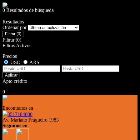
0 Resultados de búsqueda
Resultados
Ordenar por
Filtrar
(0)
Filtrar
(0)
Filtros Activos
Precios
USD
ARS
Aplicar
Apto crédito
0
No hubo resultados para su búsqueda
Encontranos en
3517184000
Av. Mariano Fragueiro 1983
Seguinos en